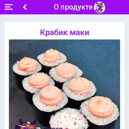
О продукте
Крабик маки