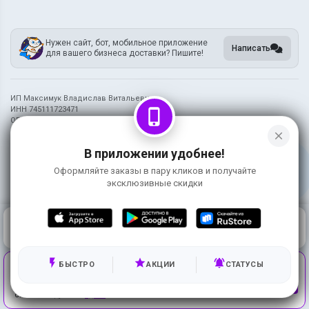
Нужен сайт, бот, мобильное приложение
Написать
для вашего бизнеса доставки? Пишите!
ИП Максимук Владислав Витальевич
ИНН 745111723471
phone_iphone
ОГРН 320745600091985
close
Информация на сайте носит справочный характер и не является публичной
В приложении удобнее!
офертой
Оформляйте заказы в пару кликов и получайте
©
2026 Гипер Лось
эксклюзивные скидки
0
КОРЗИНА
0 ₽
ГЛАВНАЯ
ВОЙТИ
flash_on
star
notifications_active
Используя сервис, вы принимаете условия
БЫСТРО
АКЦИИ
СТАТУСЫ
ПРИНЯТЬ
использования и соглашаетесь на работу метрических
систем. Подробнее
здесь