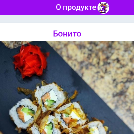
О продукте
Бонито