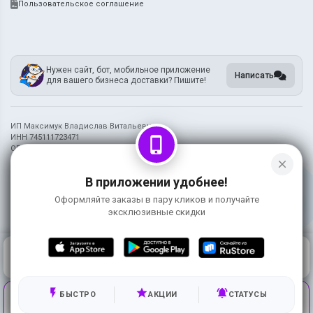
Пользовательское соглашение
Нужен сайт, бот, мобильное приложение
Написать
для вашего бизнеса доставки? Пишите!
ИП Максимук Владислав Витальевич
ИНН 745111723471
phone_iphone
ОГРН 320745600091985
close
Информация на сайте носит справочный характер и не является публичной
В приложении удобнее!
офертой
Оформляйте заказы в пару кликов и получайте
©
2026 Гипер Лось
эксклюзивные скидки
0
КОРЗИНА
0 ₽
ГЛАВНАЯ
ВОЙТИ
flash_on
star
notifications_active
Используя сервис, вы принимаете условия
БЫСТРО
АКЦИИ
СТАТУСЫ
ПРИНЯТЬ
использования и соглашаетесь на работу метрических