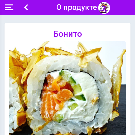
О продукте
Бонито