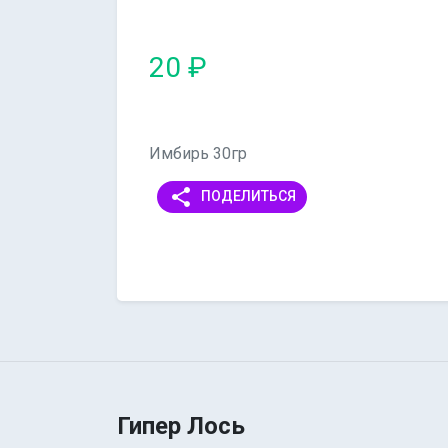
20 ₽
Имбирь 30гр
share
ПОДЕЛИТЬСЯ
Гипер Лось