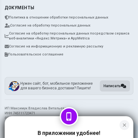
ДОКУМЕНТЫ
Политика в отношении обработки персональных данных
Согласие на обработку персональных данных
Согласие на обработку персональных данных посредством сервиса
веб-аналитики «Яндекс.Метрика» и AppMetrica
Согласие на информационную и рекламную рассылку
Пользовательское соглашение
Нужен сайт, бот, мобильное приложение
Написать
для вашего бизнеса доставки? Пишите!
ИП Максимук Владислав Витальевич
ИНН 745111723471
phone_iphone
ОГРН 320745600091985
close
Информация на сайте носит справочный характер и не является публичной
В приложении удобнее!
офертой