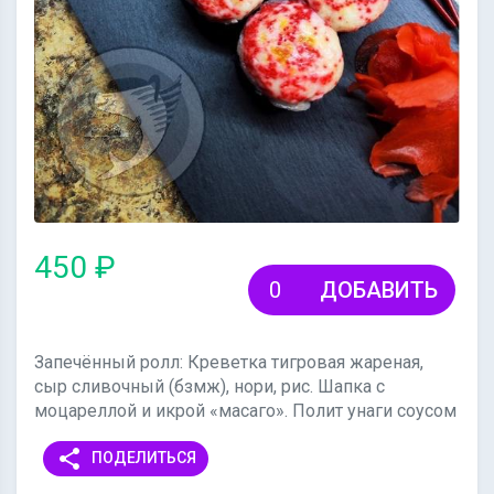
450 ₽
ДОБАВИТЬ
Запечённый ролл: Креветка тигровая жареная,
сыр сливочный (бзмж), нори, рис. Шапка с
моцареллой и икрой «масаго». Полит унаги соусом
share
ПОДЕЛИТЬСЯ